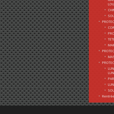
LO
CHI
SO
PROTEC
CO
PRO
TET
MAI
PROTEC
MAS
PROTEC
LUN
LUN
PAR
LUN
SO
Rentrée