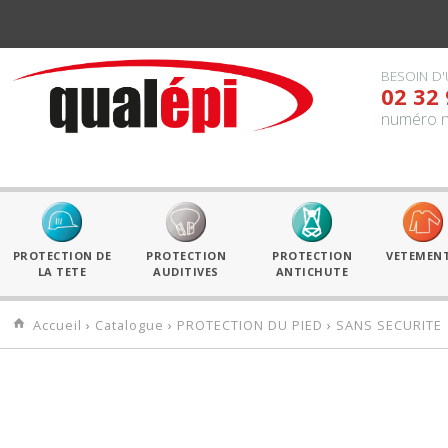
BESOIN D'
02 32 
numéro n
PROTECTION DE
PROTECTION
PROTECTION
VETEMEN
LA TETE
AUDITIVES
ANTICHUTE
Accueil
›
Catalogue
›
PROTECTION DU PIED
›
SANS SECURITE