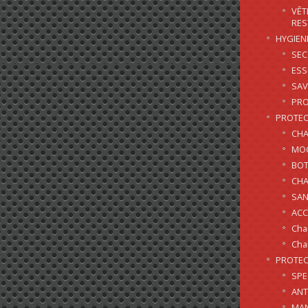
VÊT
RES
HYGIEN
SE
ES
SAV
PRO
PROTEC
CHA
MOC
BOT
CHA
SAN
ACC
Cha
Cha
PROTEC
SPE
ANT
MAN