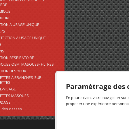
URDE
MIQUE
UDURE
TION A USAGE UNIQUE
RPS
TECTION A USAGE UNIQUE
E
NS
TION RESPIRATOIRE
QUES-DEMI MASQUES- FILTRES
TION DES YEUX
ETTES À BRANCHES-SUR-
ETTES
Paramétrage des 
E-VISAGE
ETTES MASQUES
En poursuivant votre navigation sur 
UDAGE
proposer une expérience personnal
 des classes