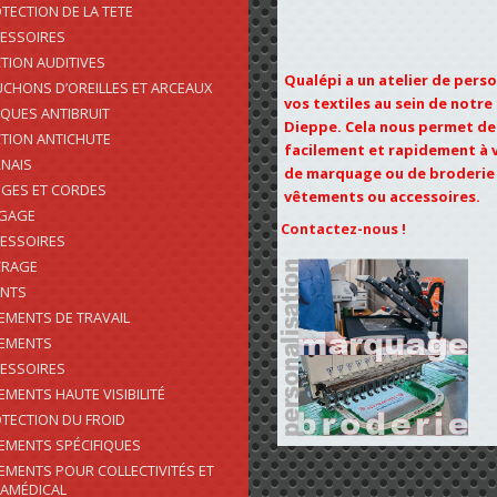
TECTION DE LA TETE
ESSOIRES
TION AUDITIVES
Qualépi a un atelier de pers
CHONS D’OREILLES ET ARCEAUX
vos textiles au sein de notr
QUES ANTIBRUIT
Dieppe. Cela nous permet d
TION ANTICHUTE
facilement et rapidement à
NAIS
de marquage ou de broderie
GES ET CORDES
vêtements ou accessoires.
AGAGE
Contactez-nous !
ESSOIRES
CRAGE
ENTS
EMENTS DE TRAVAIL
EMENTS
ESSOIRES
EMENTS HAUTE VISIBILITÉ
TECTION DU FROID
EMENTS SPÉCIFIQUES
EMENTS POUR COLLECTIVITÉS ET
AMÉDICAL