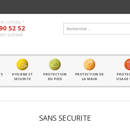
UN CONSEIL ?
90 52 52
on surtaxé
Équipe
TS
HYGIENE ET
PROTECTION
PROTECTION DE
PROTE
SECURITE
DU PIED
LA MAIN
USAGE
SANS SECURITE