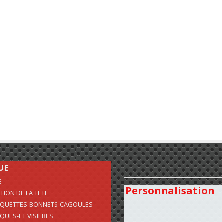
UE
E
Personnalisation
TION DE LA TETE
QUETTES-BONNETS-CAGOULES
QUES-ET VISIERES