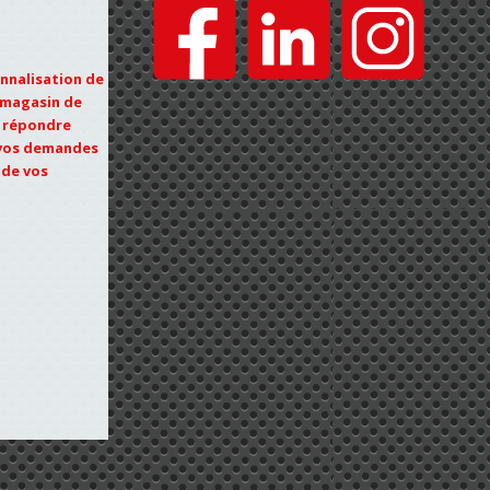
onnalisation de
e magasin de
e répondre
 vos demandes
 de vos