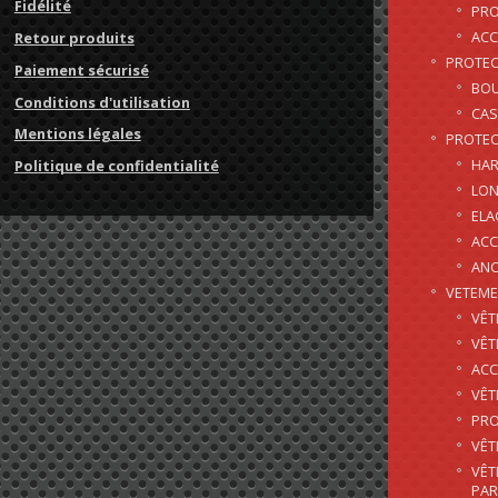
Fidélité
PRO
ACC
Retour produits
PROTEC
Paiement sécurisé
BOU
Conditions d'utilisation
CAS
Mentions légales
PROTEC
HAR
Politique de confidentialité
LON
EL
ACC
AN
VETEM
VÊT
VÊT
ACC
VÊT
PRO
VÊT
VÊT
PAR