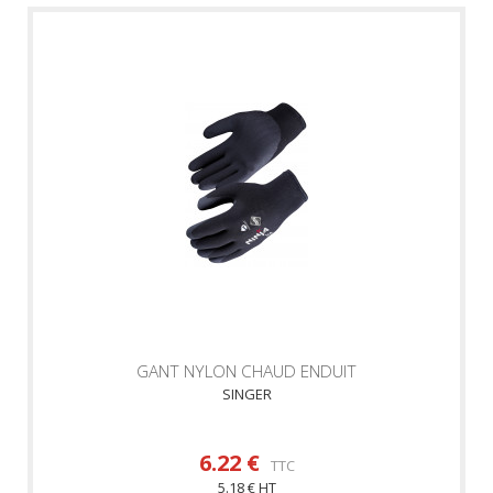
GANT NYLON CHAUD ENDUIT
SINGER
6.22 €
TTC
5.18 € HT