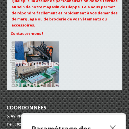
Qualépi a un atelier de personnalisation de vos textiles
au sein de notre magasin de Dieppe. Cela nous permet
de répondre facilement et rapidement à vos demandes
de marquage ou de broderie de vos vêtements ou
accessoires.
Contactez-nous !
COORDONNÉES
5, Av. NORMANDIE SUSSEX 76200 DIEPPE
Tél. : 02 32 90 52 52
Paramétrage des