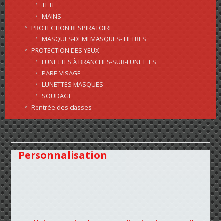
TETE
MAINS
PROTECTION RESPIRATOIRE
MASQUES-DEMI MASQUES- FILTRES
PROTECTION DES YEUX
LUNETTES À BRANCHES-SUR-LUNETTES
PARE-VISAGE
LUNETTES MASQUES
SOUDAGE
Rentrée des classes
Personnalisation