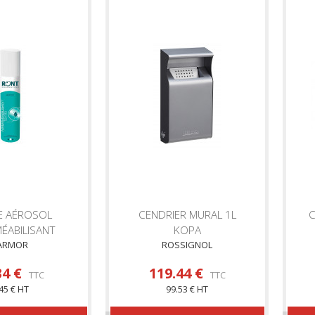
E AÉROSOL
CENDRIER MURAL 1L
C
ÉABILISANT
KOPA
ARMOR
ROSSIGNOL
34 €
119.44 €
TTC
TTC
45 € HT
99.53 € HT