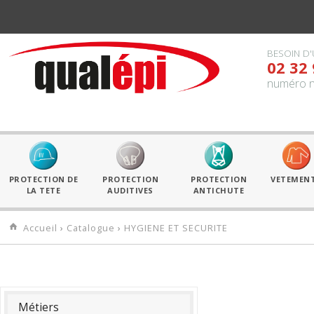
BESOIN D'
02 32 
numéro n
PROTECTION DE
PROTECTION
PROTECTION
VETEMEN
LA TETE
AUDITIVES
ANTICHUTE
Accueil
›
Catalogue
›
HYGIENE ET SECURITE
Métiers