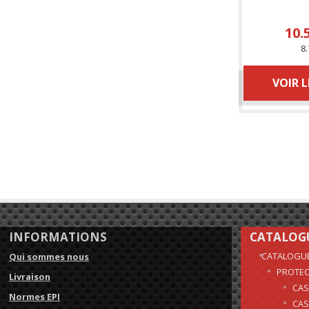
10.
8.
VOIR 
INFORMATIONS
CATALOG
CATALOGU
Qui sommes nous
PROTEC
Livraison
CAS
Normes EPI
CAS