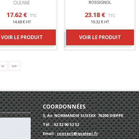
OLEANE
ROSSIGNOL
ROSSIGNOL
17.62 €
23.18 €
TTC
TTC
14.68 € HT
19.32 € HT
VOIR LE PRODUIT
VOIR LE PRODUIT
>
>>
COORDONNÉES
5, Av. NORMANDIE SUSSEX 76200 DIEPPE
Tél. : 02 32 90 52 52
Email :
contact@qualepi.fr