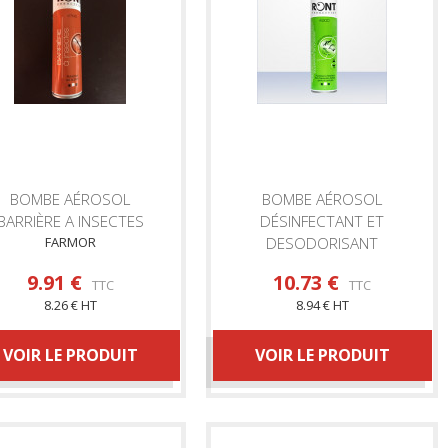
BOMBE AÉROSOL
BOMBE AÉROSOL
BARRIÈRE A INSECTES
DÉSINFECTANT ET
FARMOR
DESODORISANT
FARMOR
9.91 €
10.73 €
TTC
TTC
8.26 € HT
8.94 € HT
VOIR LE PRODUIT
VOIR LE PRODUIT