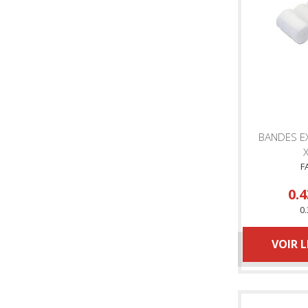
BANDES E
F
0.4
0.
VOIR 