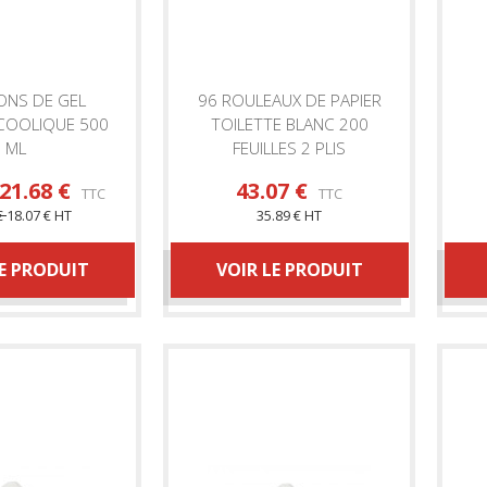
ONS DE GEL
96 ROULEAUX DE PAPIER
COOLIQUE 500
TOILETTE BLANC 200
ML
FEUILLES 2 PLIS
HYGIENE
MP HYGIENE
21.68 €
43.07 €
TTC
TTC
€
18.07 €
HT
35.89 € HT
LE PRODUIT
VOIR LE PRODUIT