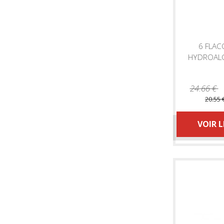
6 FLAC
HYDROAL
MP 
24.66 €
20.55 
VOIR 