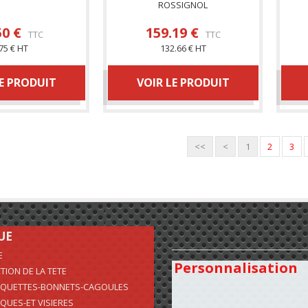
ROSSIGNOL
50 €
159.19 €
TTC
TTC
75 € HT
132.66 € HT
LE PRODUIT
VOIR LE PRODUIT
<<
<
1
2
3
UE
E
Personnalisation
TION DE LA TETE
QUETTES-BONNETS-CAGOULES
QUES-ET VISIERES