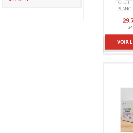
TOILETT
BLANC 
MP 
29.
24
VOIR 