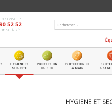
UN CONSEIL ?
90 52 52
on surtaxé
Équipe tous 
TS
HYGIENE ET
PROTECTION
PROTECTION DE
PROTE
SECURITE
DU PIED
LA MAIN
USAGE
HYGIENE ET SE