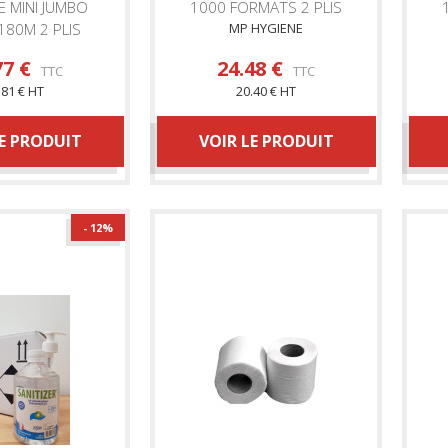
E MINI JUMBO
1000 FORMATS 2 PLIS
180M 2 PLIS
MP HYGIENE
HYGIENE
77 €
24.48 €
TTC
TTC
.81 € HT
20.40 € HT
LE PRODUIT
VOIR LE PRODUIT
- 12
%