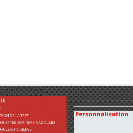
UE
E
Personnalisation
TION DE LA TETE
QUETTES-BONNETS-CAGOULES
QUES-ET VISIERES