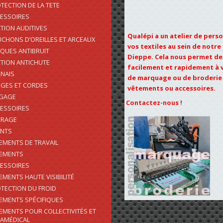
TECTION DE LA TETE
ESSOIRES
TION AUDITIVES
Qualépi a un atelier de pers
CHONS D’OREILLES ET ARCEAUX
vos textiles au sein de notr
QUES ANTIBRUIT
Dieppe. Cela nous permet d
TION ANTICHUTE
facilement et rapidement à
NAIS
de marquage ou de broderie
GES ET CORDES
vêtements ou accessoires.
AGAGE
Contactez-nous !
ESSOIRES
CRAGE
ENTS
EMENTS DE TRAVAIL
EMENTS
ESSOIRES
EMENTS HAUTE VISIBILITÉ
TECTION DU FROID
EMENTS SPÉCIFIQUES
EMENTS POUR COLLECTIVITÉS ET
AMÉDICAL