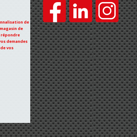
onnalisation de
e magasin de
e répondre
 vos demandes
 de vos