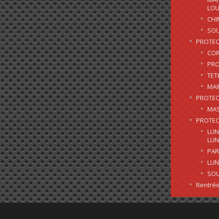
LO
CHI
SO
PROTEC
CO
PRO
TET
MAI
PROTEC
MAS
PROTEC
LUN
LUN
PAR
LUN
SO
Rentrée