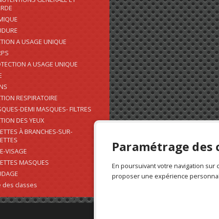
URDE
MIQUE
UDURE
TION A USAGE UNIQUE
RPS
TECTION A USAGE UNIQUE
E
NS
TION RESPIRATOIRE
QUES-DEMI MASQUES- FILTRES
TION DES YEUX
ETTES À BRANCHES-SUR-
ETTES
Paramétrage des 
E-VISAGE
ETTES MASQUES
En poursuivant votre navigation sur 
UDAGE
proposer une expérience personnal
 des classes