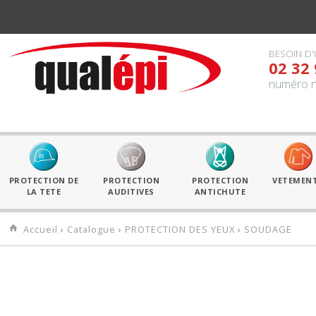
BESOIN D'
02 32 
numéro n
PROTECTION DE
PROTECTION
PROTECTION
VETEMEN
LA TETE
AUDITIVES
ANTICHUTE
Accueil
›
Catalogue
›
PROTECTION DES YEUX
›
SOUDAGE