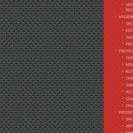
VÊT
RES
HYGIEN
SE
ES
SAV
PRO
PROTEC
CHA
MOC
BOT
CHA
SAN
ACC
Cha
Cha
PROTEC
SPE
ANT
MAN