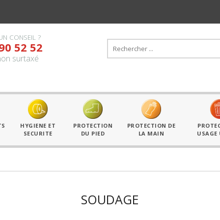
UN CONSEIL ?
90 52 52
on surtaxé
Équi
TS
HYGIENE ET
PROTECTION
PROTECTION DE
PROTE
SECURITE
DU PIED
LA MAIN
USAGE
SOUDAGE