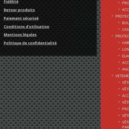
Fidélité
PRO
ACC
Retour produits
PROTEC
Paiement sécurisé
BOU
Conditions d'utilisation
CAS
Mentions légales
PROTEC
HAR
Politique de confidentialité
LON
EL
ACC
AN
VETEM
VÊT
VÊT
ACC
VÊT
PRO
VÊT
VÊT
PAR