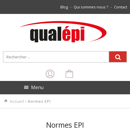
Blog
-
Qui sommes nous ?
-
Contact
Menu
Accueil
› Normes EPI
Normes EPI