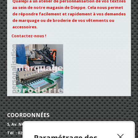
Qualépi a un atelier de personnalisation de vos textiles
au sein de notre magasin de Dieppe. Cela nous permet
de répondre facilement et rapidement à vos demandes
de marquage ou de broderie de vos vêtements ou
accessoires.
Contactez-nous !
COORDONNÉES
5, Av. NORMANDIE SUSSEX 76200 DIEPPE
Tél. : 02 32 90 52 52
Paramétrage des