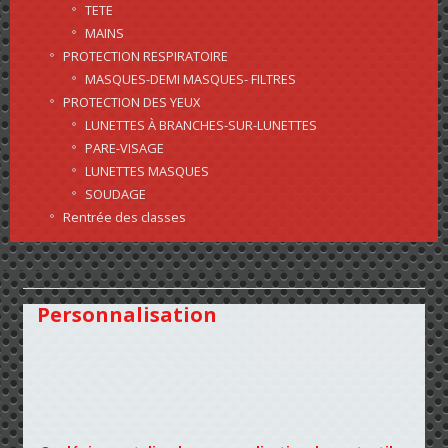
TETE
MAINS
PROTECTION RESPIRATOIRE
MASQUES-DEMI MASQUES- FILTRES
PROTECTION DES YEUX
LUNETTES À BRANCHES-SUR-LUNETTES
PARE-VISAGE
LUNETTES MASQUES
SOUDAGE
Rentrée des classes
Personnalisation