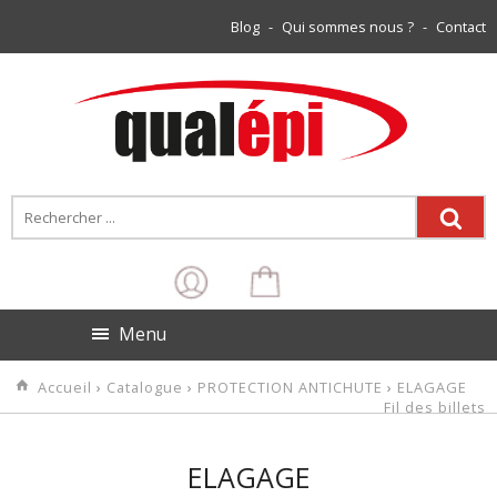
Blog
-
Qui sommes nous ?
-
Contact
Menu
Accueil
›
Catalogue
›
PROTECTION ANTICHUTE
›
ELAGAGE
Fil des billets
ELAGAGE