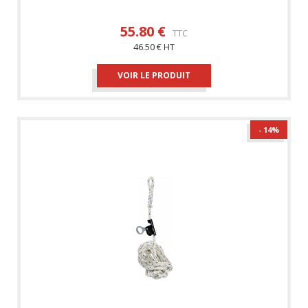
55.80 €
TTC
46.50 € HT
VOIR LE PRODUIT
- 14
%