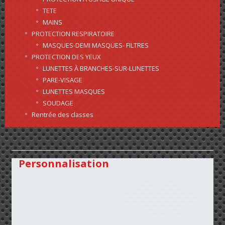
TETE
MAINS
PROTECTION RESPIRATOIRE
MASQUES-DEMI MASQUES- FILTRES
PROTECTION DES YEUX
LUNETTES À BRANCHES-SUR-LUNETTES
PARE-VISAGE
LUNETTES MASQUES
SOUDAGE
Rentrée des classes
Personnalisation