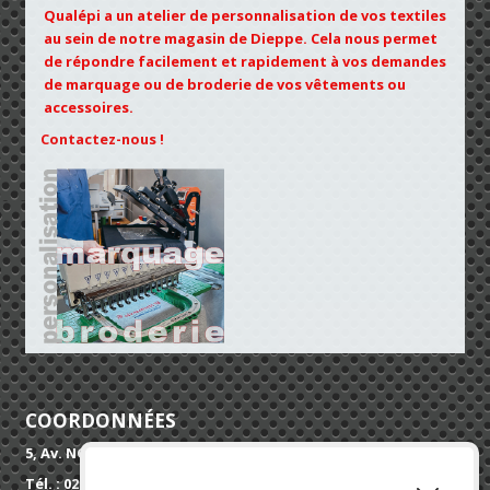
Qualépi a un atelier de personnalisation de vos textiles
au sein de notre magasin de Dieppe. Cela nous permet
de répondre facilement et rapidement à vos demandes
de marquage ou de broderie de vos vêtements ou
accessoires.
Contactez-nous !
COORDONNÉES
5, Av. NORMANDIE SUSSEX 76200 DIEPPE
Tél. : 02 32 90 52 52