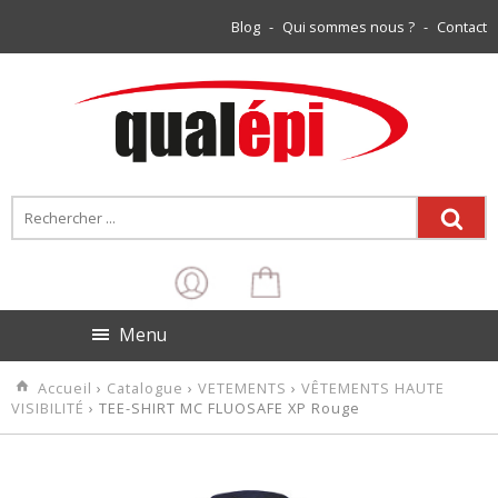
Blog
-
Qui sommes nous ?
-
Contact
Menu
Accueil
›
Catalogue
›
VETEMENTS
›
VÊTEMENTS HAUTE
VISIBILITÉ
› TEE-SHIRT MC FLUOSAFE XP Rouge