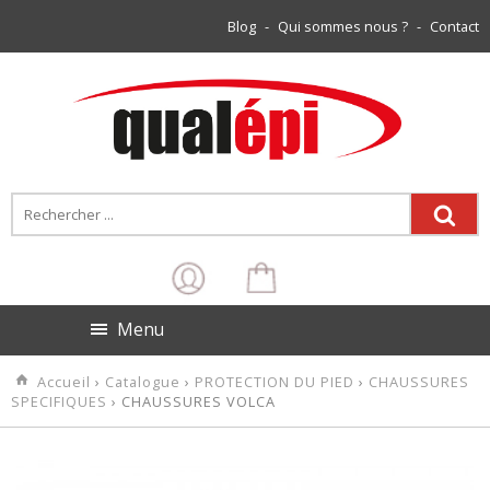
Blog
-
Qui sommes nous ?
-
Contact
Menu
Accueil
›
Catalogue
›
PROTECTION DU PIED
›
CHAUSSURES
SPECIFIQUES
› CHAUSSURES VOLCA