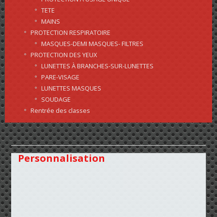
TETE
MAINS
PROTECTION RESPIRATOIRE
MASQUES-DEMI MASQUES- FILTRES
PROTECTION DES YEUX
LUNETTES À BRANCHES-SUR-LUNETTES
PARE-VISAGE
LUNETTES MASQUES
SOUDAGE
Rentrée des classes
Personnalisation