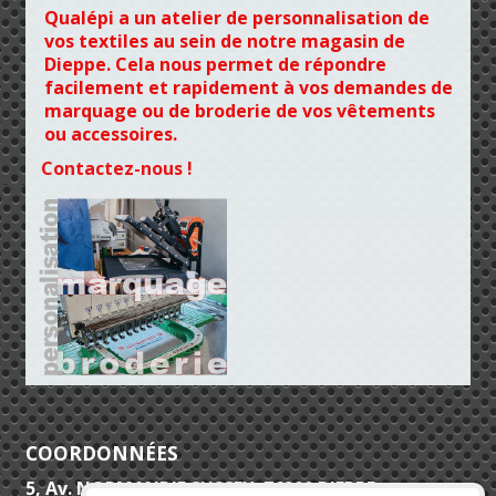
Qualépi a un atelier de personnalisation de
vos textiles au sein de notre magasin de
Dieppe. Cela nous permet de répondre
facilement et rapidement à vos demandes de
marquage ou de broderie de vos vêtements
ou accessoires.
Contactez-nous !
COORDONNÉES
5, Av. NORMANDIE SUSSEX 76200 DIEPPE