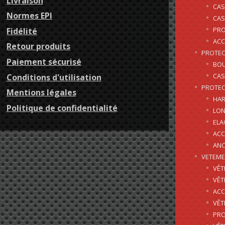
Livraison
CAS
Normes EPI
CAS
PRO
Fidélité
ACC
Retour produits
PROTEC
Paiement sécurisé
BOU
CAS
Conditions d'utilisation
PROTEC
Mentions légales
HAR
Politique de confidentialité
LON
EL
ACC
AN
VETEM
VÊT
VÊT
ACC
VÊT
PRO