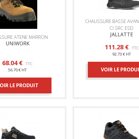
CHAUSSURE BASSE AVA
CI SRC ESD
JALLATTE
SSURE ATENE MARRON
UNIWORK
111.28 €
TTC
92.73 € HT
68.04 €
TTC
VOIR LE PRODU
56.70 € HT
OIR LE PRODUIT