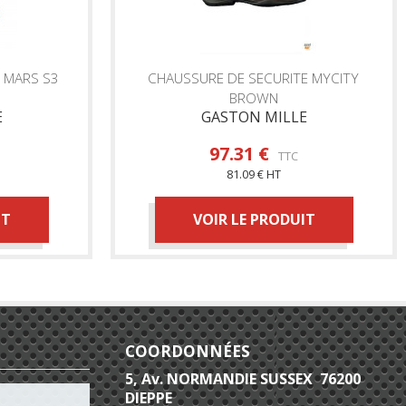
 MARS S3
CHAUSSURE DE SECURITE MYCITY
BROWN
E
GASTON MILLE
97.31 €
TTC
81.09 € HT
IT
VOIR LE PRODUIT
COORDONNÉES
5, Av. NORMANDIE SUSSEX 76200
DIEPPE