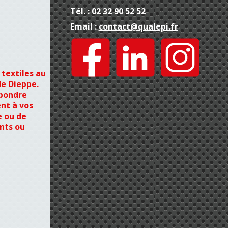
Tél. : 02 32 90 52 52
Email :
contact@qualepi.fr
 textiles au
de Dieppe.
épondre
nt à vos
 ou de
nts ou