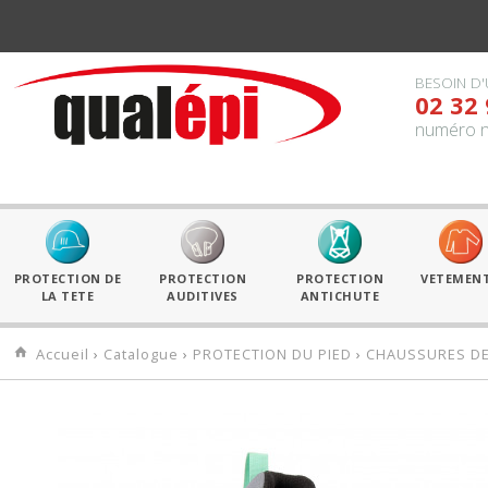
BESOIN D'
02 32 
numéro n
PROTECTION DE
PROTECTION
PROTECTION
VETEMEN
LA TETE
AUDITIVES
ANTICHUTE
Accueil
›
Catalogue
›
PROTECTION DU PIED
›
CHAUSSURES DE