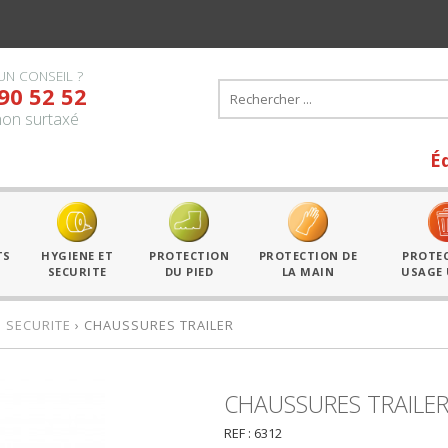
UN CONSEIL ?
90 52 52
on surtaxé
Équipe tous
TS
HYGIENE ET
PROTECTION
PROTECTION DE
PROTE
SECURITE
DU PIED
LA MAIN
USAGE
 SECURITE
› CHAUSSURES TRAILER
CHAUSSURES TRAILE
REF : 6312