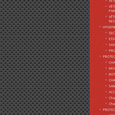
VÊT
VÊT
PAR
VÊT
RES
HYGIEN
SE
ES
SAV
PRO
PROTEC
CHA
MOC
BOT
CHA
SAN
ACC
Cha
Cha
PROTEC