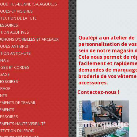
QUETTES-BONNETS-CAGOULES
QUES-ET VISIERES
TECTION DE LA TETE
ESSOIRES
TION AUDITIVES
Qualépi a un atelier de
CHONS D’OREILLES ET ARCEAUX
personnalisation de vos
QUES ANTIBRUIT
sein de notre magasin 
TION ANTICHUTE
Cela nous permet de r
NAIS
facilement et rapideme
GES ET CORDES
demandes de marquage
AGAGE
broderie de vos vêteme
ESSOIRES
accessoires.
CRAGE
Contactez-nous !
ENTS
EMENTS DE TRAVAIL
EMENTS
ESSOIRES
EMENTS HAUTE VISIBILITÉ
TECTION DU FROID