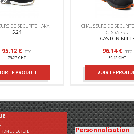
URE DE SECURITE HAKA
CHAUSSURE DE SECURITE
S.24
CI SRA ESD
GASTON MILL
95.12 €
96.14 €
TTC
TTC
79.27 € HT
80.12 € HT
OIR LE PRODUIT
VOIR LE PRODU
UE
E
Personnalisation
TION DE LA TETE