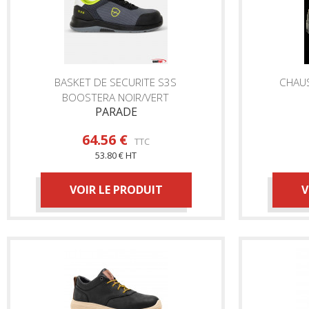
BASKET DE SECURITE S3S
CHAU
BOOSTERA NOIR/VERT
PARADE
64.56 €
TTC
53.80 € HT
VOIR LE PRODUIT
V