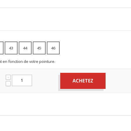
43
44
45
46
nt en fonction de votre pointure.
+
ACHETEZ
-