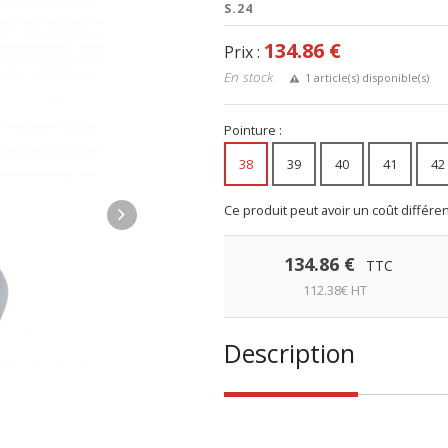
S.24
134.86 €
Prix :
En stock
1 article(s) disponible(s)
Pointure :
38
39
40
41
42
Ce produit peut avoir un coût différe
134.86 €
TTC
112.38€ HT
Description