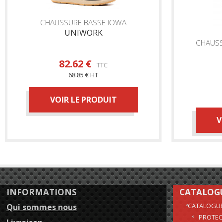
CHAUSSURE BASSE IOWA
UNIWORK
CHAUSS
82.62 €
TTC
68.85 € HT
VOIR LE PRODUIT
V
INFORMATIONS
CATALOG
CATALOGU
Qui sommes nous
PROTEC