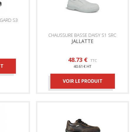
NGARD S3
CHAUSSURE BASSE DAISY S1 SRC
JALLATTE
48.73 €
TTC
IT
40.61 € HT
VOIR LE PRODUIT