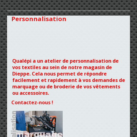
Personnalisation
Qualépi a un atelier de personnalisation de
vos textiles au sein de notre magasin de
Dieppe. Cela nous permet de répondre
facilement et rapidement à vos demandes de
marquage ou de broderie de vos vêtements
ou accessoires.
Contactez-nous !