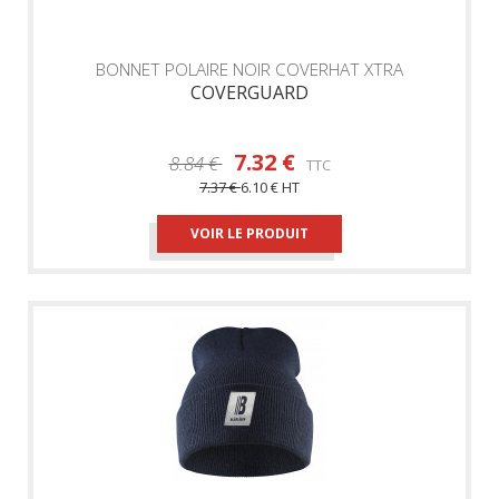
BONNET POLAIRE NOIR COVERHAT XTRA
COVERGUARD
7.32 €
8.84 €
TTC
7.37 €
6.10 €
HT
VOIR LE PRODUIT