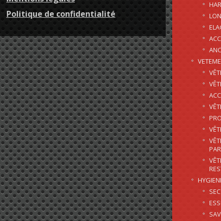
HAR
Politique de confidentialité
LON
EL
ACC
AN
VETEM
VÊT
VÊT
ACC
VÊT
PRO
VÊT
VÊT
PAR
VÊT
RES
HYGIEN
SE
ES
SAV