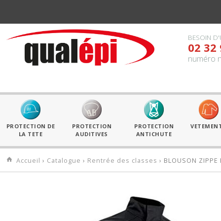
BESOIN D'
02 32 
numéro n
PROTECTION DE
PROTECTION
PROTECTION
VETEMEN
LA TETE
AUDITIVES
ANTICHUTE
Accueil
›
Catalogue
›
Rentrée des classes
› BLOUSON ZIPPE 