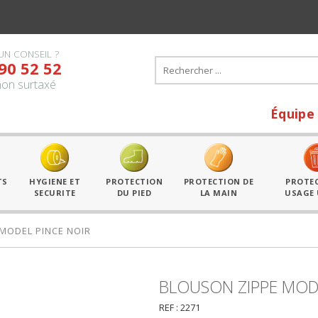
UN CONSEIL ?
90 52 52
on surtaxé
Équipe tous les 
TS
HYGIENE ET
PROTECTION
PROTECTION DE
PROTE
SECURITE
DU PIED
LA MAIN
USAGE
MODEL PINCE NOIR
BLOUSON ZIPPE MODE
REF : 2271