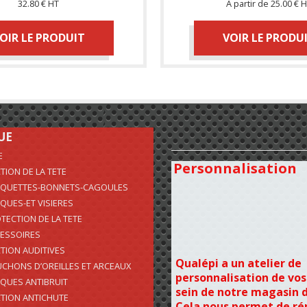
32.80 € HT
À partir de
25.00 € 
OIR LE PRODUIT
VOIR LE PRODU
UE
E
Personnalisation
TION DE LA TETE
QUETTES-BONNETS-CAGOULES
QUES-ET VISIERES
TECTION DE LA TETE
ESSOIRES
TION AUDITIVES
Qualépi a un atelier de
CHONS D’OREILLES ET ARCEAUX
personnalisation de vos
QUES ANTIBRUIT
sein de notre magasin 
TION ANTICHUTE
Cela nous permet de r