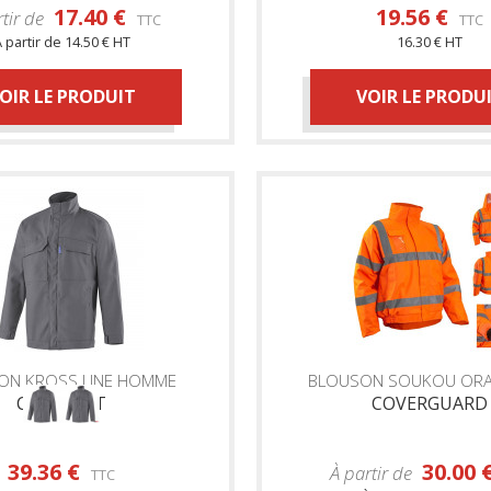
17.40 €
19.56 €
rtir de
TTC
TTC
 partir de
14.50 € HT
16.30 € HT
OIR LE PRODUIT
VOIR LE PRODU
ON KROSS LINE HOMME
BLOUSON SOUKOU ORA
CEPOVETT
COVERGUARD
39.36 €
30.00 
À partir de
TTC