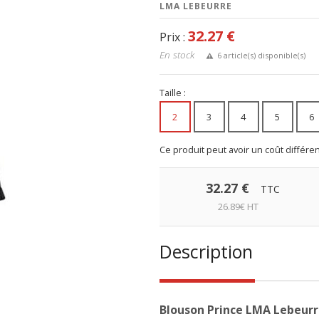
LMA LEBEURRE
32.27 €
Prix :
En stock
6 article(s) disponible(s)
Taille :
2
3
4
5
6
Ce produit peut avoir un coût différent
32.27 €
TTC
26.89€ HT
Description
Blouson Prince LMA Lebeur