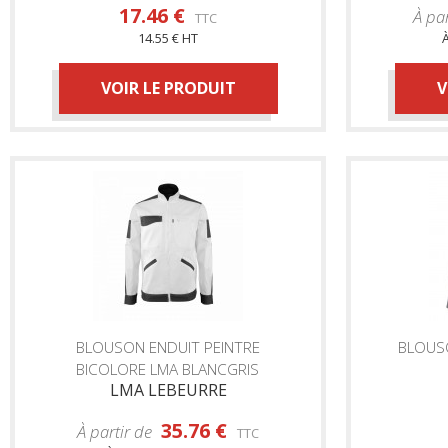
17.46 €
À pa
TTC
14.55 € HT
À
VOIR LE PRODUIT
V
BLOUSON ENDUIT PEINTRE
BLOUS
BICOLORE LMA BLANCGRIS
LMA LEBEURRE
35.76 €
À partir de
TTC