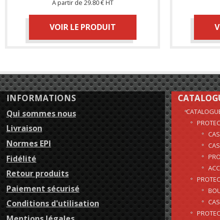
À partir de
29.80 € HT
VOIR LE PRODUIT
V
INFORMATIONS
CATALOG
CATALOGU
Qui sommes nous
PROTEC
Livraison
CAS
Normes EPI
CAS
PRO
Fidélité
ACC
Retour produits
PROTEC
Paiement sécurisé
BOU
CAS
Conditions d'utilisation
PROTEC
Mentions légales