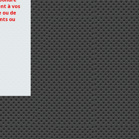
nt à vos
 ou de
nts ou