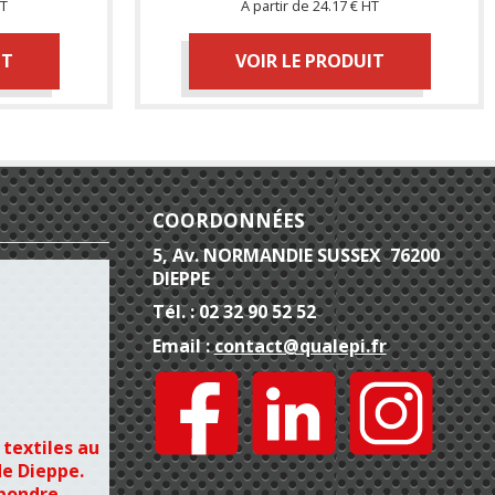
HT
À partir de
24.17 € HT
IT
VOIR LE PRODUIT
COORDONNÉES
5, Av. NORMANDIE SUSSEX 76200
DIEPPE
Tél. : 02 32 90 52 52
Email :
contact@qualepi.fr
 textiles au
de Dieppe.
épondre