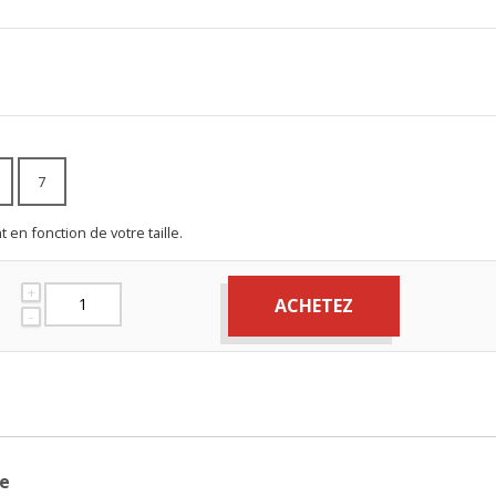
7
 en fonction de votre taille.
+
ACHETEZ
-
re