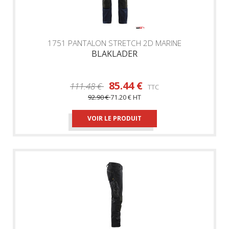
1751 PANTALON STRETCH 2D MARINE
BLAKLADER
85.44 €
111.48 €
TTC
92.90 €
71.20 €
HT
VOIR LE PRODUIT